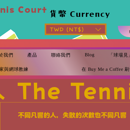
nis Court
貨幣 Currency
貨幣 Currency
上
TWD (NT$)
Blog
於我們
產品
​聯絡我們
「球場見
家與網球教練
在 Buy Me a Coffee
The Tenni
不同凡響的人，失敗的次數也不同凡響