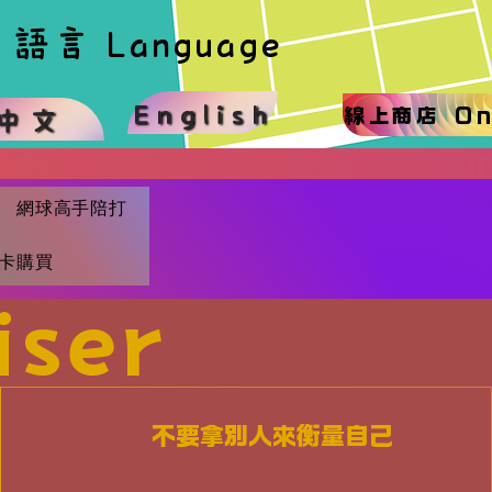
語言 Language
語言 Language
English
中文
線上商店 On
」 網球高手陪打
 刷卡購買
ser
不要拿別人來衡量自己