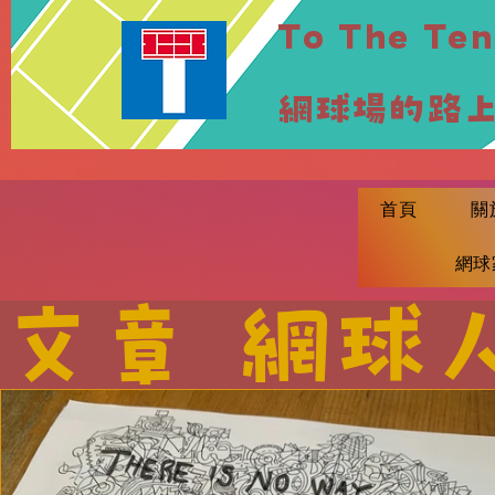
To The Ten
網球場的路
首頁
關
網球
文章
網球人 