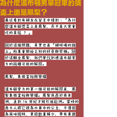
為什麼溫布頓男單冠軍的獎
盃上面是鳳梨？
最近看到有網友在留言中提到：「為什
麼溫布頓獎盃上是鳳梨，而不是大家會
吃的草莓 ？ 」
關於這個問題，其實也是「網球場的路
上」粉專會開始之初的好奇與契機。關
於這顆金鳳梨，我們曾找到過溫布頓官
方的兩種可能的解釋。
鳳梨，象徵富裕與榮耀
溫布頓官方的第一個可能的解釋是，鳳
梨象徵富裕與榮耀。鳳梨原產於南美
洲，直到 16 世紀才被引進歐洲。當時的
西方人將它視為水果中的公主，不僅因
為風味獨特，更因數量稀少、帶有異國