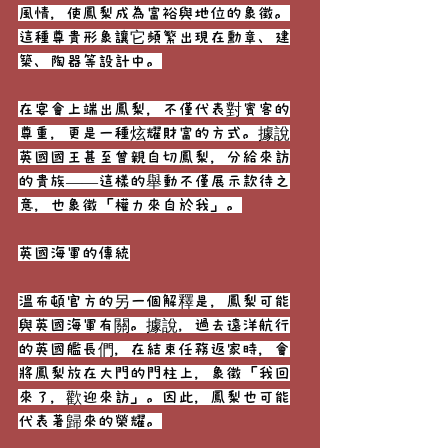
風情，使鳳梨成為富裕與地位的象徵。
這種尊貴形象讓它頻繁出現在勳章、建
築、陶器等設計中。
在宴會上端出鳳梨，不僅代表對賓客的
尊重，更是一種炫耀財富的方式。據說
英國國王甚至曾親自切鳳梨，分給來訪
的貴族——這樣的舉動不僅展示款待之
意，也象徵「權力來自於我」。
英國海軍的傳統
溫布頓官方的另一個解釋是，鳳梨可能
與英國海軍有關。據說，過去遠洋航行
的英國艦長們，在結束任務返家時，會
將鳳梨放在大門的門柱上，象徵「我回
來了，歡迎來訪」。因此，鳳梨也可能
代表著歸來的榮耀。