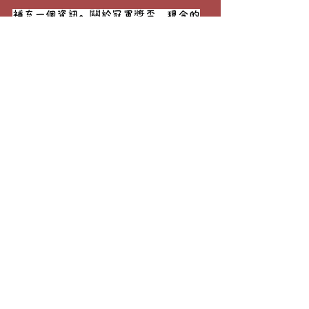
補充一個資訊。關於冠軍獎盃，現今的
溫布頓男單冠軍獎盃是 1887 年起使用
的版本，由英國伯明罕的 Elkington 
and Co. 製造，高 18 英寸（約 45.72 公
分），直徑 7.5 英寸（約 19.05 公
分）。這座獎盃只會在頒獎典禮上現
身，不會屬於任何一位冠軍。歷屆冠軍
帶回家的，是原尺寸 3/4 大小的複製獎
盃。
回到獎盃上的金鳳梨，至今溫布頓官方
其實也無法確定為什麼獎盃上會是一顆
鳳梨。曾經西方人眼中的水果公主，現
在也仍是男子網球選手們追求的甜美對
象，想想挺有趣的。
（不知道費德勒有沒有吃過真正好吃的
台灣的鳳梨）