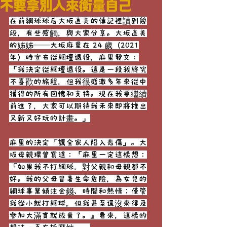
不要拿別人來衡量自己
在前網球球后大坂直美的傳記裡讀到幾
段，有些感觸，與大家分享。大坂直美
的姊姊──大坂麻里在 24 歲（2021
年）時宣布從網壇退役，麻里發文：
「我決定從網壇退役。這是一段我終究
不喜歡的旅程，但我很感激多年來從中
獲得的所有回憶和支持。現在我要繼續
前進了，大家可以期待我未來即將推出
又新又好玩的計畫。」
麻里的決定「讓全家人陷入悲傷」。大
坂母親環曾寫道：「麻里一定這樣想：
『如果我不打網球，對父親和母親都不
好。我的父母冒著生命危險，為女兒的
網球事業傾注金錢、時間和熱情；僅管
我從小就打網球，但我甚至還沒來得及
參加大滿貫就放棄了。』看來，這樣的