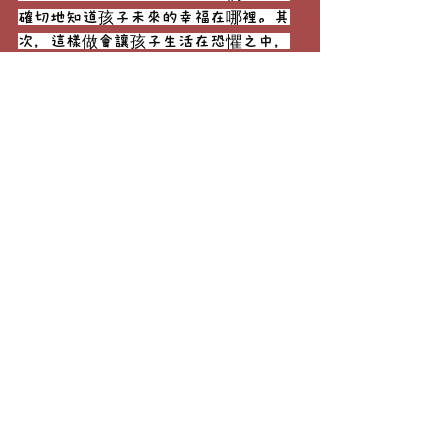
確切地知道孩子未來的幸福在哪裡。其
次，這樣做會讓孩子生活在恐懼之中，
甚至一生都生活在苦難的陰影裡。『為
了你將來好』這句話其實在暗示：現在
的幸福不如將來的幸福。可是一個人如
果不把握住現在的幸福，將來的幸福又
有什麼意義呢？」
心理學大師阿德勒（Alfred Adler）認
為，人生並不是一條通往某個目的地的
線，人生是無數個「點」的連續。每一
個當下、每一個瞬間都應該好好珍惜、
好好體會，好好享受。
面對不確定的未來，長期的焦慮可以
有，但眼前的開放與好奇，也許更重
要。記得在《一如既往》（Same as 
Ever）中作者摩根．豪瑟提醒：「像悲