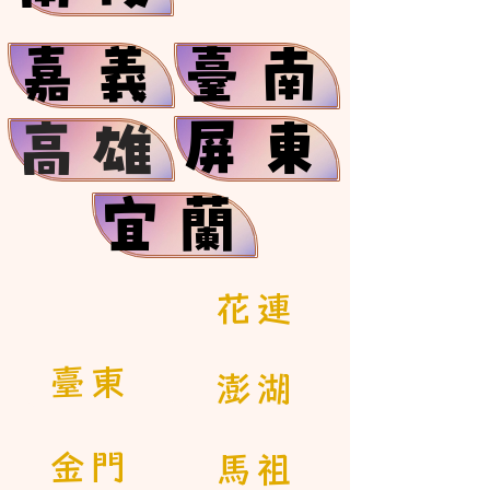
嘉義
臺南
屏東
高雄
宜蘭
花連
臺東
澎湖
金門
馬祖