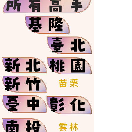
所有高手
基隆
臺北
新北
桃園
新竹
苗栗
臺中
彰化
南投
雲林