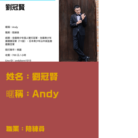
姓名：劉冠賢
​暱稱：Andy
職業：陪練員