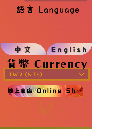
語言 Language
語言 Language
English
中文
貨幣 Currency
貨幣 Currency
TWD (NT$)
線上商店 Online Shop